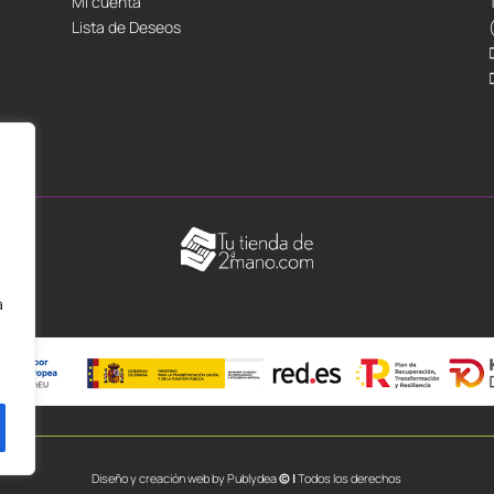
Mi cuenta
Lista de Deseos
á
Diseño y creación web by
Publydea
© |
Todos los derechos