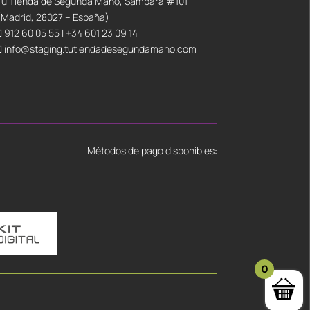
Tu Tienda de Segunda Mano, Sambara #101
(Madrid, 28027 – España)
912 60 05 55
|
+34 601 23 09 14
info@staging.tutiendadesegundamano.com
Métodos de pago disponibles:
0