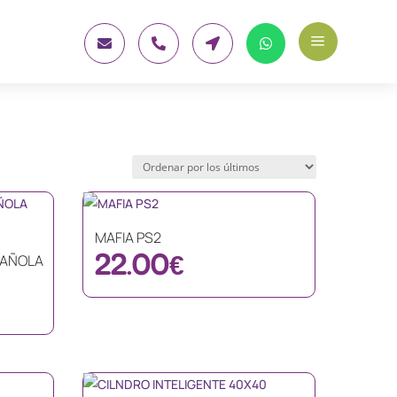
a




MAFIA PS2
22.00
€
PAÑOLA