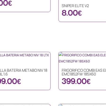
00
€
SNIPER ELITE V2
8.00
€
LLA BATERIA METABO NIV 18
FRIGORIFICO COMBI EAS 
L 1.6
EMC1852FW 185X60
99.00
€
399.00
€