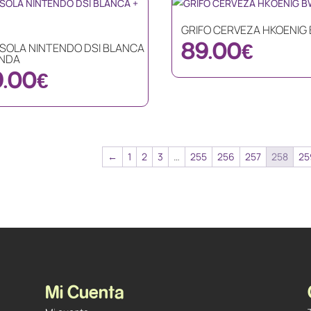
GRIFO CERVEZA HKOENIG
89.00
€
SOLA NINTENDO DSI BLANCA
UNDA
9.00
€
←
1
2
3
…
255
256
257
258
25
Mi Cuenta