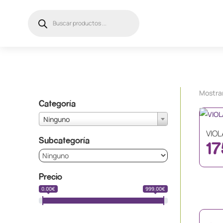
Búsqueda
de
productos
Mostra
Categoría
Ninguno
VIOL
Subcategoría
17
Precio
0.00€
999.00€