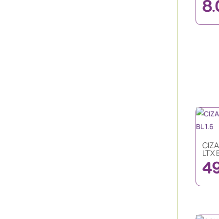
8.
CIZA
LTX B
4