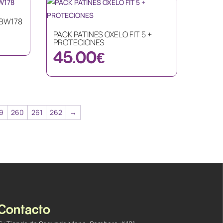
 BW178
PACK PATINES OXELO FIT 5 +
PROTECIONES
45.00
€
9
260
261
262
→
Contacto