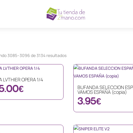
Ordenado
ndo 3085–3096 de 3134 resultados
por
los
últimos
A LVTHIER OPERA 1/4
5.00
€
BUFANDA SELECCION ES
VAMOS ESPAÑA (copia)
3.95
€