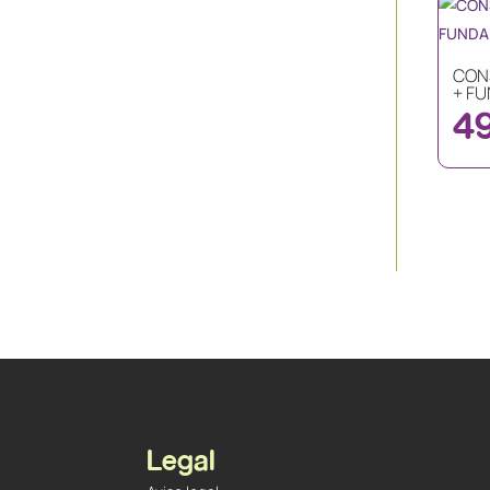
CON
+ F
4
Legal