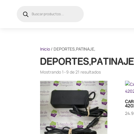
Búsqueda
de
productos
Inicio
/ DEPORTES,PATINAJE,
DEPORTES,PATINAJE
Mostrando 1–9 de 21 resultados
CAR
420
24.9