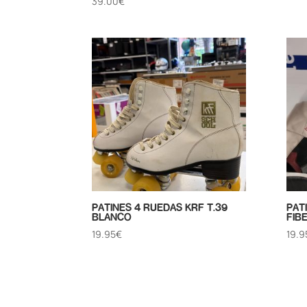
39.00
€
PATINES 4 RUEDAS KRF T.39
PAT
BLANCO
FIB
19.95
€
19.9