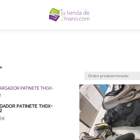
,
GADOR PATINETE THGX-
2
5
€