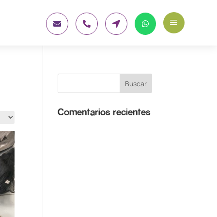
a




Comentarios recientes