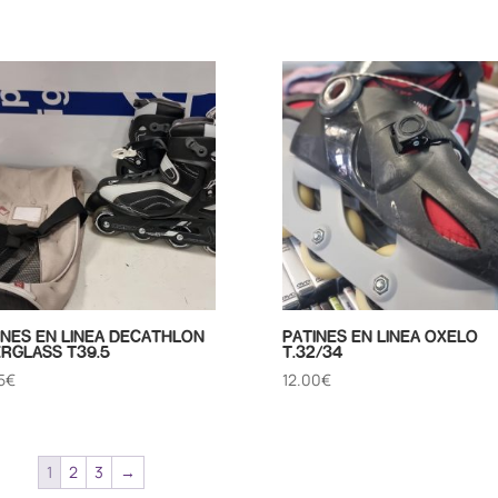
INES EN LINEA DECATHLON
PATINES EN LINEA OXELO
ERGLASS T39.5
T.32/34
5
€
12.00
€
1
2
3
→