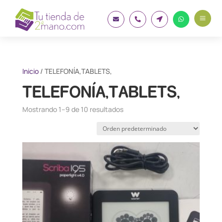
a




Inicio
/ TELEFONÍA,TABLETS,
TELEFONÍA,TABLETS,
Mostrando 1–9 de 10 resultados