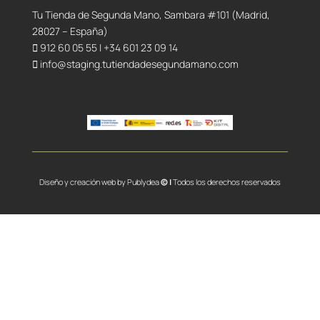
Tu Tienda de Segunda Mano, Sambara #101 (Madrid,
28027 – España)
912 60 05 55
|
+34 601 23 09 14
info@staging.tutiendadesegundamano.com
Diseño y creación web by
Publydea
© |
Todos los derechos reservados