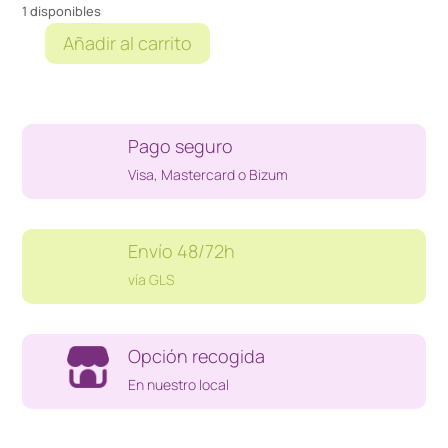
1 disponibles
Añadir al carrito
32
IN
1
GAME
Pago seguro
BOY
COLOR
Visa, Mastercard o Bizum
cantidad
Envío 48/72h
vía GLS
Opción recogida
En nuestro local