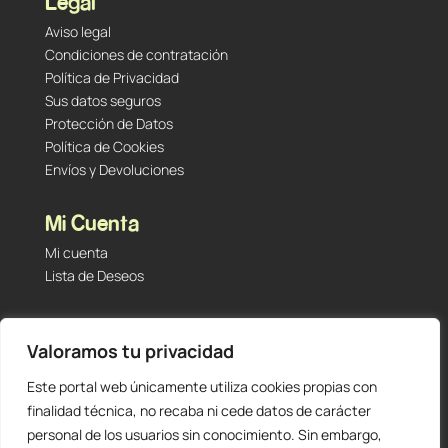
Legal
Aviso legal
Condiciones de contratación
Política de Privacidad
Sus datos seguros
Protección de Datos
Política de Cookies
Envíos y Devoluciones
Mi Cuenta
Mi cuenta
Lista de Deseos
Contacto
Valoramos tu privacidad
Tu Tienda de Segunda Mano, Sambara #101 (Madrid,
28027 – España)
Este portal web únicamente utiliza cookies propias con
912 60 05 55
|
+34 601 23 09 14
finalidad técnica, no recaba ni cede datos de carácter
info@staging.tutiendadesegundamano.com
personal de los usuarios sin conocimiento. Sin embargo,