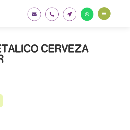
a




ETALICO CERVEZA
R