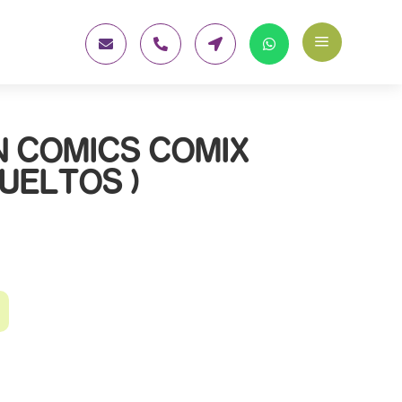
a




 COMICS COMIX
UELTOS )