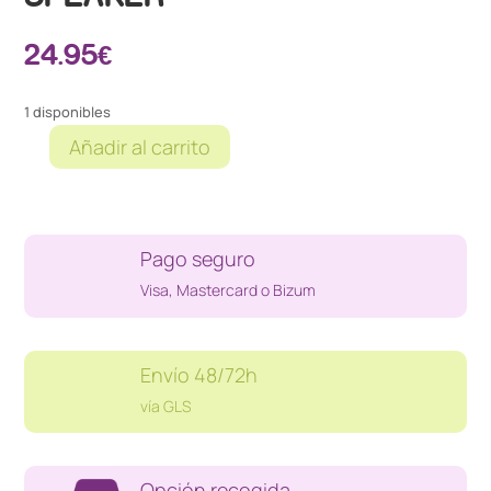
24.95
€
1 disponibles
Añadir al carrito
FIGURA
STAR
WARS
MANDALORIAN
Pago seguro
THE
CHILD
Visa, Mastercard o Bizum
SPEAKER
cantidad
Envío 48/72h
vía GLS
Opción recogida