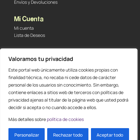
Envíos y Devoluciones
Mi Cuenta
Mi cuenta
Lista de Deseos
Contacto
Valoramos tu privacidad
Tu Tienda de Segunda Mano, Sambara #101 (Madrid,
28027 – España)
Este portal web únicamente utiliza cookies propias con
912 60 05 55
|
+34 601 23 09 14
finalidad técnica, no recaba ni cede datos de carácter
info@staging.tutiendadesegundamano.com
personal de los usuarios sin conocimiento. Sin embargo,
contiene enlaces a sitios web de terceros con políticas de
privacidad ajenas al titular de la página web que usted podrá
decidir si acepta o no cuando accede a ellos.
Más detalles sobre
política de cookies
0
ES
Personalizar
Rechazar todo
Aceptar todo
Diseño y creación web by
Publydea
© |
Todos los derechos reservados