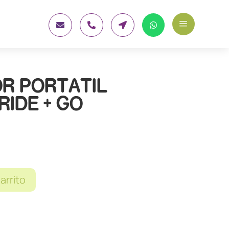
a




R PORTATIL
RIDE + GO
carrito