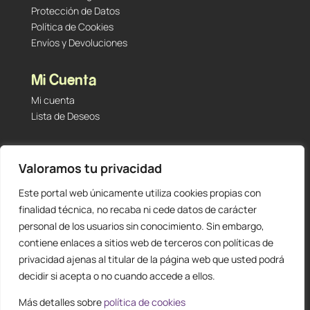
Protección de Datos
Política de Cookies
Envíos y Devoluciones
Mi Cuenta
Mi cuenta
Lista de Deseos
Contacto
Valoramos tu privacidad
Tu Tienda de Segunda Mano, Sambara #101 (Madrid,
28027 – España)
Este portal web únicamente utiliza cookies propias con
912 60 05 55
|
+34 601 23 09 14
finalidad técnica, no recaba ni cede datos de carácter
info@staging.tutiendadesegundamano.com
personal de los usuarios sin conocimiento. Sin embargo,
contiene enlaces a sitios web de terceros con políticas de
privacidad ajenas al titular de la página web que usted podrá
decidir si acepta o no cuando accede a ellos.
Más detalles sobre
política de cookies
0