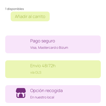
1 disponibles
Añadir al carrito
LOCOMOTORA
SANTA
FE
CON
Pago seguro
REMOLQUE
cantidad
Visa, Mastercard o Bizum
Envío 48/72h
vía GLS
Opción recogida
En nuestro local