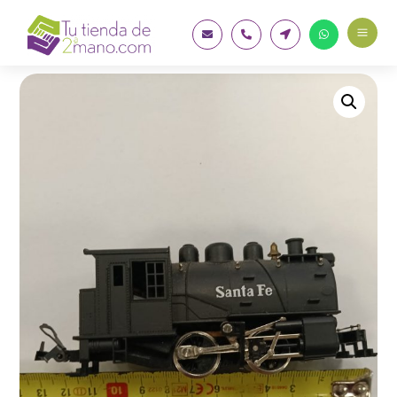
a



