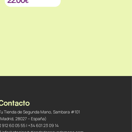
22.00
€
Contacto
Tu Tienda de Segunda Mano, Sambara #101
(Madrid, 28027 – España)
912 60 05 55
|
+34 601 23 09 14