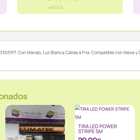
5633031P7
vía GLS
cantidad
33031P7. Con Mando, Luz Blanca Cálida a Fría. Compatible con Alexa y 
ionados
TIRA LED POWER
STRIPE 5M