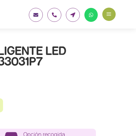
a




LIGENTE LED
633031P7
Opción recogida