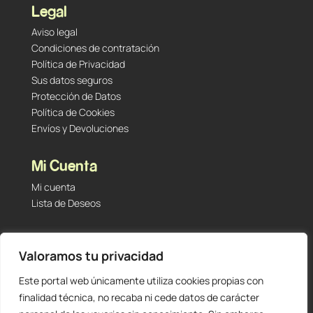
Legal
Aviso legal
Condiciones de contratación
Política de Privacidad
Sus datos seguros
Protección de Datos
Política de Cookies
Envíos y Devoluciones
Mi Cuenta
Mi cuenta
Lista de Deseos
Contacto
Valoramos tu privacidad
Tu Tienda de Segunda Mano, Sambara #101 (Madrid,
28027 – España)
Este portal web únicamente utiliza cookies propias con
912 60 05 55
|
+34 601 23 09 14
finalidad técnica, no recaba ni cede datos de carácter
info@staging.tutiendadesegundamano.com