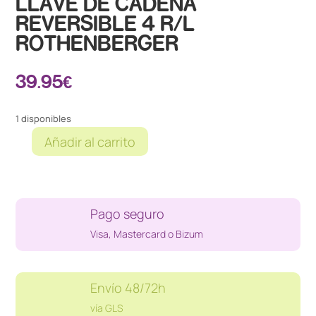
LLAVE DE CADENA
REVERSIBLE 4 R/L
ROTHENBERGER
39.95
€
1 disponibles
Añadir al carrito
LLAVE
DE
CADENA
REVERSIBLE
Pago seguro
4
R/L
Visa, Mastercard o Bizum
ROTHENBERGER
cantidad
Envío 48/72h
vía GLS