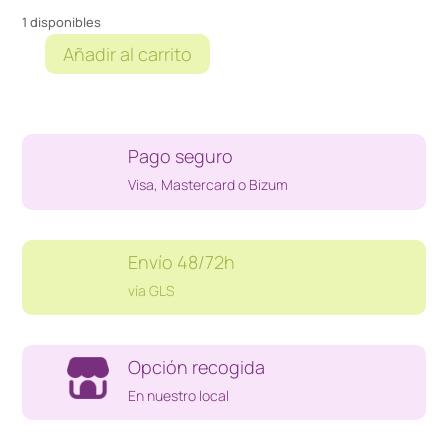
1 disponibles
Añadir al carrito
MANDO
XBOX
GAMEPAD
LBX-
Pago seguro
003
cantidad
Visa, Mastercard o Bizum
Envío 48/72h
vía GLS
Opción recogida
En nuestro local