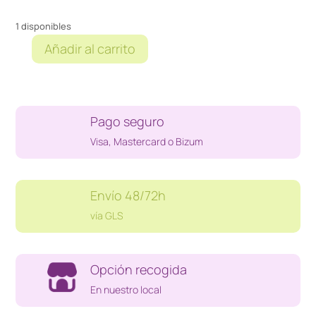
1 disponibles
Añadir al carrito
MEDIDOR
LASER
BOSCH
PROFESSIONAL
Pago seguro
GLM
80
Visa, Mastercard o Bizum
cantidad
Envío 48/72h
vía GLS
Opción recogida
En nuestro local