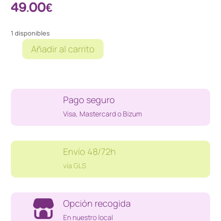
49.00
€
1 disponibles
Añadir al carrito
PINZA
AMPERIMETRICA
EFITEST
P400+
Pago seguro
EFITEST
BP1000
Visa, Mastercard o Bizum
cantidad
Envío 48/72h
vía GLS
Opción recogida
En nuestro local