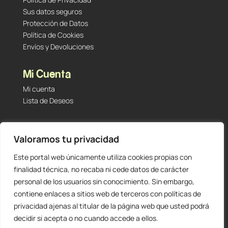
Sus datos seguros
Protección de Datos
Política de Cookies
Envíos y Devoluciones
Mi Cuenta
Mi cuenta
Lista de Deseos
Contacto
Valoramos tu privacidad
Tu Tienda de Segunda Mano, Sambara #101 (Madrid,
28027 – España)
Este portal web únicamente utiliza cookies propias con
912 60 05 55
|
+34 601 23 09 14
finalidad técnica, no recaba ni cede datos de carácter
info@staging.tutiendadesegundamano.com
personal de los usuarios sin conocimiento. Sin embargo,
contiene enlaces a sitios web de terceros con políticas de
privacidad ajenas al titular de la página web que usted podrá
decidir si acepta o no cuando accede a ellos.