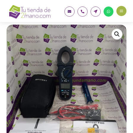
a



