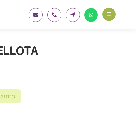
a




ELLOTA
carrito