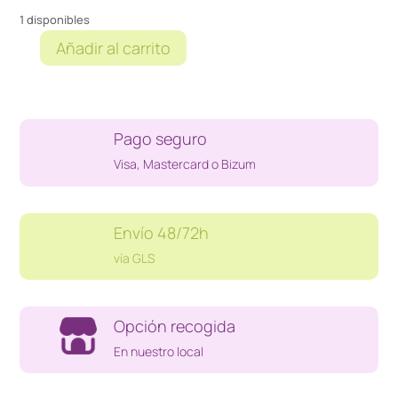
1 disponibles
Añadir al carrito
PLANTILLA
GEL
DOCTOR
SCHOLL
Pago seguro
cantidad
Visa, Mastercard o Bizum
Envío 48/72h
vía GLS
Opción recogida
En nuestro local