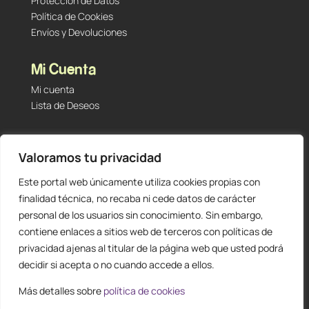
Protección de Datos
Política de Cookies
Envíos y Devoluciones
Mi Cuenta
Mi cuenta
Lista de Deseos
Contacto
Valoramos tu privacidad
Tu Tienda de Segunda Mano, Sambara #101 (Madrid,
28027 – España)
Este portal web únicamente utiliza cookies propias con
912 60 05 55
|
+34 601 23 09 14
finalidad técnica, no recaba ni cede datos de carácter
info@staging.tutiendadesegundamano.com
personal de los usuarios sin conocimiento. Sin embargo,
contiene enlaces a sitios web de terceros con políticas de
privacidad ajenas al titular de la página web que usted podrá
decidir si acepta o no cuando accede a ellos.
Más detalles sobre
política de cookies
0