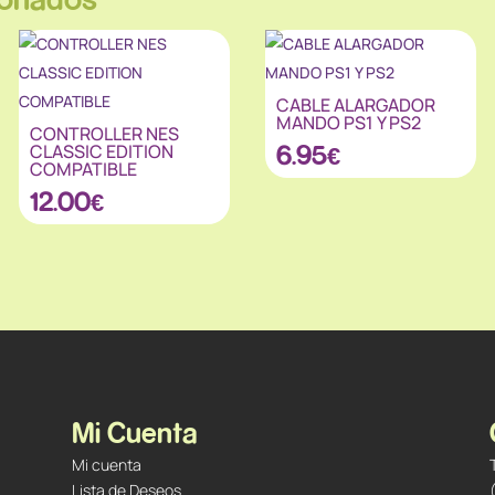
CABLE ALARGADOR
MANDO PS1 Y PS2
CONTROLLER NES
CLASSIC EDITION
6.95
€
COMPATIBLE
12.00
€
Mi Cuenta
Mi cuenta
Lista de Deseos