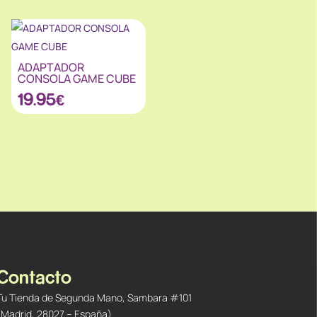
ADAPTADOR
CONSOLA GAME CUBE
19.95
€
Contacto
Tu Tienda de Segunda Mano, Sambara #101
(Madrid, 28027 – España)