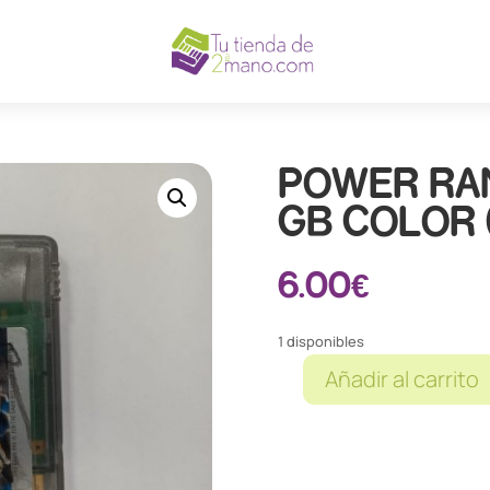
POWER RA
GB COLOR 
6.00
€
1 disponibles
Añadir al carrito
POWER
RANGERS
RESCUE
GB