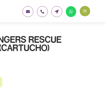
a




NGERS RESCUE
(CARTUCHO)