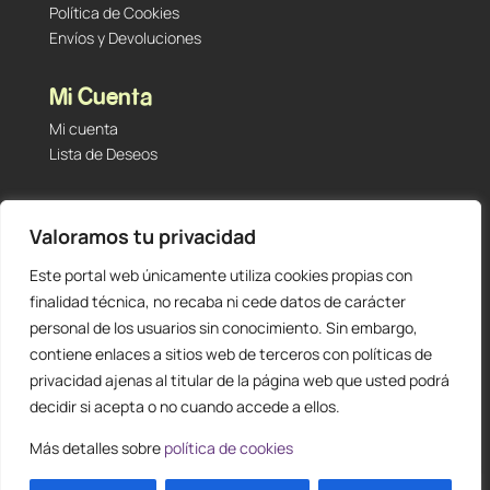
Política de Cookies
Envíos y Devoluciones
Mi Cuenta
Mi cuenta
Lista de Deseos
Contacto
Valoramos tu privacidad
Tu Tienda de Segunda Mano, Sambara #101 (Madrid,
28027 – España)
Este portal web únicamente utiliza cookies propias con
912 60 05 55
|
+34 601 23 09 14
finalidad técnica, no recaba ni cede datos de carácter
info@staging.tutiendadesegundamano.com
personal de los usuarios sin conocimiento. Sin embargo,
contiene enlaces a sitios web de terceros con políticas de
privacidad ajenas al titular de la página web que usted podrá
decidir si acepta o no cuando accede a ellos.
Más detalles sobre
política de cookies
0