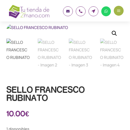
a




SELLO FRANCESCO
RUBINATO
10.00
€
1 disponibles