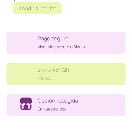
Añadir al carrito
SELLO
FRANCESCO
RUBINATO
cantidad
Pago seguro
Visa, Mastercard o Bizum
Envío 48/72h
vía GLS
Opción recogida
En nuestro local