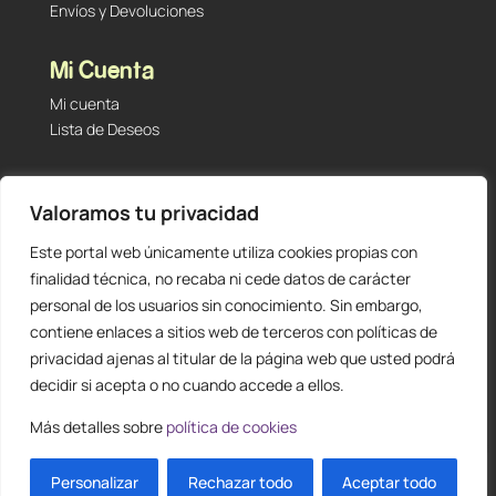
Envíos y Devoluciones
Mi Cuenta
Mi cuenta
Lista de Deseos
Contacto
Valoramos tu privacidad
Tu Tienda de Segunda Mano, Sambara #101 (Madrid,
28027 – España)
Este portal web únicamente utiliza cookies propias con
912 60 05 55
|
+34 601 23 09 14
finalidad técnica, no recaba ni cede datos de carácter
info@staging.tutiendadesegundamano.com
personal de los usuarios sin conocimiento. Sin embargo,
contiene enlaces a sitios web de terceros con políticas de
privacidad ajenas al titular de la página web que usted podrá
decidir si acepta o no cuando accede a ellos.
Más detalles sobre
política de cookies
0
ES
Personalizar
Rechazar todo
Aceptar todo
Diseño y creación web by
Publydea
© |
Todos los derechos reservados