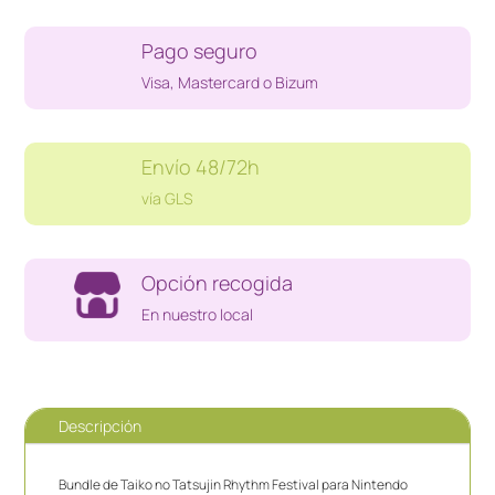
TATSUJIN
RHYTHM
Pago seguro
FESTIVAL
BUNDLE
Visa, Mastercard o Bizum
SWITCH
cantidad
Envío 48/72h
vía GLS
Opción recogida
En nuestro local
Descripción
Bundle de Taiko no Tatsujin Rhythm Festival para Nintendo