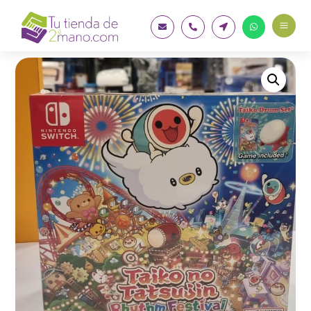
a



