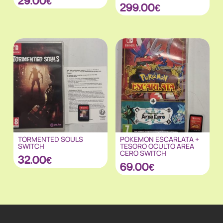
29.00
€
299.00
€
TORMENTED SOULS
POKEMON ESCARLATA +
SWITCH
TESORO OCULTO AREA
CERO SWITCH
32.00
€
69.00
€