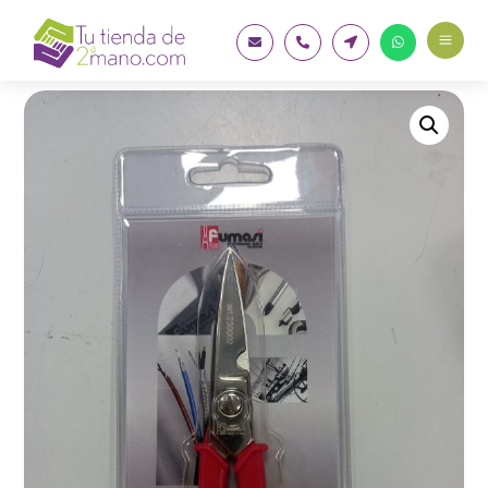
a



