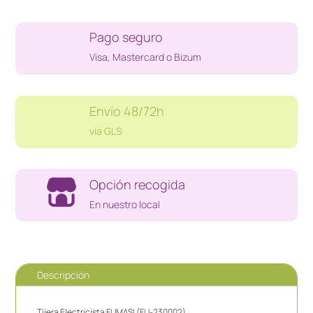
230002)
cantidad
Pago seguro
Visa, Mastercard o Bizum
Envío 48/72h
vía GLS
Opción recogida
En nuestro local
Descripción
Tijera Electricista FUMASI (FU-230002)