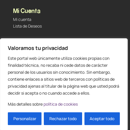
Mi Cuenta
Mi cuenta
Lista de Deseos
Contacto
Valoramos tu privacidad
Tu Tienda de Segunda Mano, Sambara #101 (Madrid,
28027 – España)
Este portal web únicamente utiliza cookies propias con
912 60 05 55
|
+34 601 23 09 14
finalidad técnica, no recaba ni cede datos de carácter
info@staging.tutiendadesegundamano.com
personal de los usuarios sin conocimiento. Sin embargo,
contiene enlaces a sitios web de terceros con políticas de
privacidad ajenas al titular de la página web que usted podrá
decidir si acepta o no cuando accede a ellos.
Más detalles sobre
política de cookies
0
ES
Personalizar
Rechazar todo
Aceptar todo
Diseño y creación web by
Publydea
© |
Todos los derechos reservados