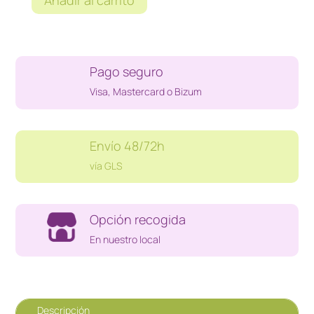
Añadir al carrito
TOBILLERA
AURAFIX
407
T.M
Pago seguro
cantidad
Visa, Mastercard o Bizum
Envío 48/72h
vía GLS
Opción recogida
En nuestro local
Descripción