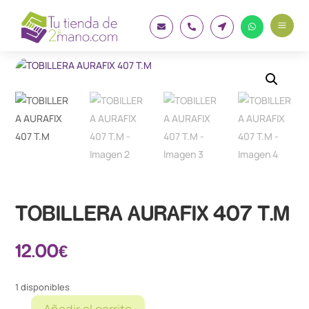
a




TOBILLERA AURAFIX 407 T.M
12.00
€
1 disponibles