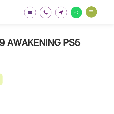
a




9 AWAKENING PS5