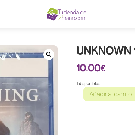
UNKNOWN 
10.00
€
1 disponibles
Añadir al carrito
UNKNOWN
9
AWAKENING
PS5
cantidad