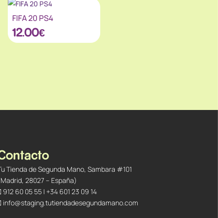
FIFA 20 PS4
12.00
€
Contacto
Tu Tienda de Segunda Mano, Sambara #101
(Madrid, 28027 – España)
912 60 05 55
|
+34 601 23 09 14
info@staging.tutiendadesegundamano.com