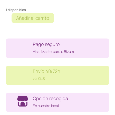
1 disponibles
Añadir al carrito
WRC
10
THE
OFFICIAL
Pago seguro
GAME
PS5
Visa, Mastercard o Bizum
cantidad
Envío 48/72h
vía GLS
Opción recogida
En nuestro local