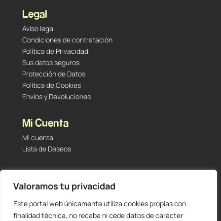
Legal
Aviso legal
Condiciones de contratación
Política de Privacidad
Sus datos seguros
Protección de Datos
Política de Cookies
Envíos y Devoluciones
Mi Cuenta
Mi cuenta
Lista de Deseos
Contacto
Valoramos tu privacidad
Tu Tienda de Segunda Mano, Sambara #101 (Madrid,
28027 – España)
Este portal web únicamente utiliza cookies propias con
912 60 05 55
|
+34 601 23 09 14
finalidad técnica, no recaba ni cede datos de carácter