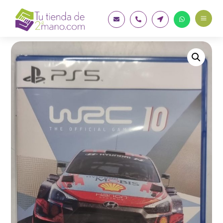
a



