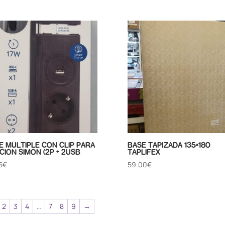
E MULTIPLE CON CLIP PARA
BASE TAPIZADA 135×180
ACION SIMON (2P + 2USB
TAPLIFEX
5
€
59.00
€
2
3
4
…
7
8
9
→