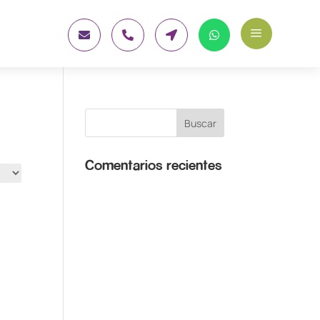
a




Comentarios recientes