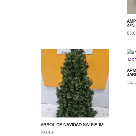
AMP
4+N
85.
ARM
JAR
135.
ARBOL DE NAVIDAD SIN PIE 1M
19.00
€