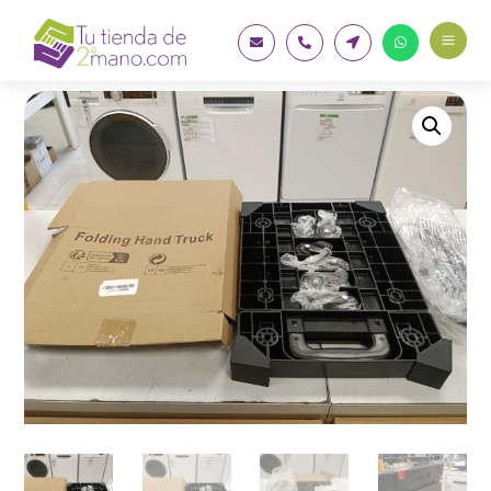
a



