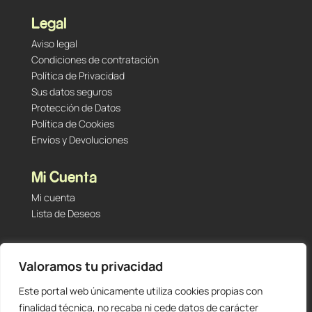
Legal
Aviso legal
Condiciones de contratación
Política de Privacidad
Sus datos seguros
Protección de Datos
Política de Cookies
Envíos y Devoluciones
Mi Cuenta
Mi cuenta
Lista de Deseos
Contacto
Valoramos tu privacidad
Tu Tienda de Segunda Mano, Sambara #101 (Madrid,
28027 – España)
Este portal web únicamente utiliza cookies propias con
912 60 05 55
|
+34 601 23 09 14
finalidad técnica, no recaba ni cede datos de carácter